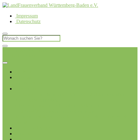
Impressum
Datenschutz
LandFrauen Kreisverband Böblingen
Ich möchte
Mitglied werden
Startseite
Über uns
Kreisvorstand
Ortsvereine
Deckenpfronn
Ehningen
Gärtringen
Gäufelden
Herrenberg-
Kuppingen
Herrenberg-
Oberjesingen
Jettingen
Leonberg
Merklingen-
Hausen
Mötzingen
Renningen
Renningen-
Malmsheim
Rutesheim
Sindelfingen-Maichingen
Weissach-
Flacht
Junge LandFrauen
Termine
Blog