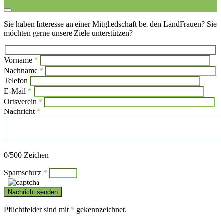
Sie haben Interesse an einer Mitgliedschaft bei den LandFrauen? Sie
möchten gerne unsere Ziele unterstützen?
Vorname
*
Bi
Nachname
*
Bitte l
Telefon
E-Mail
*
Ortsverein
*
Nachricht
*
Bitte lasse dieses Feld leer.
0
/500 Zeichen
Spamschutz
*
Pflichtfelder sind mit
*
gekennzeichnet.