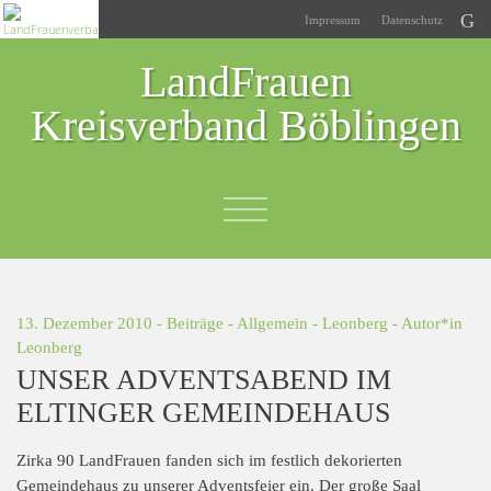
Impressum
Datenschutz
LandFrauen
Kreisverband Böblingen
13. Dezember 2010 -
Beiträge
-
Allgemein
-
Leonberg
- Autor*in
Leonberg
UNSER ADVENTSABEND IM
ELTINGER GEMEINDEHAUS
Zirka 90 LandFrauen fanden sich im festlich dekorierten
Gemeindehaus zu unserer Adventsfeier ein. Der große Saal