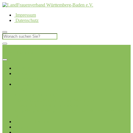
Impressum
Datenschutz
LandFrauen Kreisverband Böblingen
Ich möchte
Mitglied werden
Startseite
Über uns
Kreisvorstand
Ortsvereine
Deckenpfronn
Ehningen
Gärtringen
Gäufelden
Herrenberg-
Kuppingen
Herrenberg-
Oberjesingen
Jettingen
Leonberg
Merklingen-
Hausen
Mötzingen
Renningen
Renningen-
Malmsheim
Rutesheim
Sindelfingen-Maichingen
Weissach-
Flacht
Junge LandFrauen
Termine
Blog