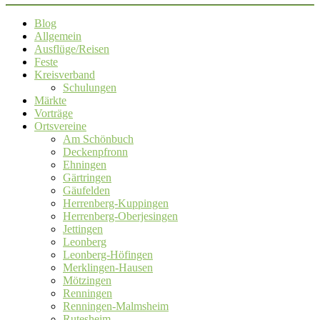
Blog
Allgemein
Ausflüge/Reisen
Feste
Kreisverband
Schulungen
Märkte
Vorträge
Ortsvereine
Am Schönbuch
Deckenpfronn
Ehningen
Gärtringen
Gäufelden
Herrenberg-Kuppingen
Herrenberg-Oberjesingen
Jettingen
Leonberg
Leonberg-Höfingen
Merklingen-Hausen
Mötzingen
Renningen
Renningen-Malmsheim
Rutesheim