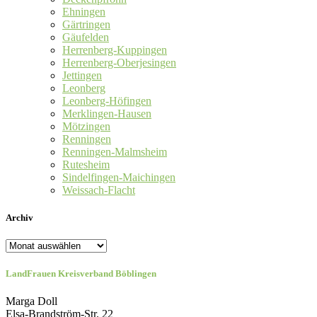
Ehningen
Gärtringen
Gäufelden
Herrenberg-Kuppingen
Herrenberg-Oberjesingen
Jettingen
Leonberg
Leonberg-Höfingen
Merklingen-Hausen
Mötzingen
Renningen
Renningen-Malmsheim
Rutesheim
Sindelfingen-Maichingen
Weissach-Flacht
Archiv
Archiv
LandFrauen Kreisverband Böblingen
Marga Doll
Elsa-Brandström-Str. 22