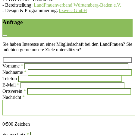
-
Bereitstellung:
LandFrauenverband Württemberg-Baden e.V.
-
Design & Programmierung:
bzweic GmbH
Anfrage
Sie haben Interesse an einer Mitgliedschaft bei den LandFrauen? Sie
möchten gerne unsere Ziele unterstützen?
Vorname
*
Bi
Nachname
*
Bitte l
Telefon
E-Mail
*
Ortsverein
*
Nachricht
*
Bitte lasse dieses Feld leer.
0
/500 Zeichen
Spamschutz
*