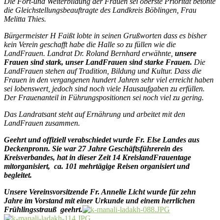
Die Fort-und Weiterbildung der Frauen sei oberste Priorität betonte
die Gleichstellungsbeauftragte des Landkreis Böblingen, Frau
Melitta Thies.
Bürgermeister H Faißt lobte in seinen Grußworten dass es bisher
kein Verein geschafft habe die Halle so zu füllen wie die
LandFrauen. Landrat Dr. Roland Bernhard erwähnte,
unsere
Frauen sind stark, unser LandFrauen sind starke Frauen.
Die
LandFrauen stehen auf Tradition, Bildung und Kultur. Dass die
Frauen in den vergangenen hundert Jahren sehr viel erreicht haben
sei lobenswert, jedoch sind noch viele Hausaufgaben zu erfüllen.
Der Frauenanteil in Führungspositionen sei noch viel zu gering.
Das Landratsant steht auf Ernährung und arbeitet mit den
LandFrauen zusammen.
Geehrt und offiziell verabschiedet wurde Fr. Else Landes aus
Deckenpronn. Sie war 27 Jahre Geschäftsführerein des
Kreisverbandes, hat in dieser Zeit 14 KreislandFrauentage
mitorganisiert, ca. 101 mehrtägige Reisen organisiert und
begleitet.
Unsere Vereinsvorsitzende Fr. Annelie Licht wurde für zehn
Jahre im Vorstand mit einer Urkunde und einem herrlichen
Frühlingsstrauß geehrt.