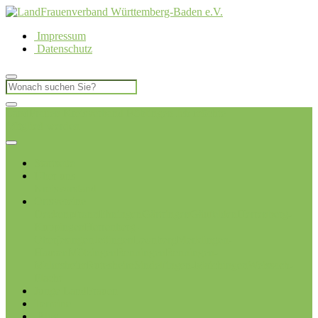
Impressum
Datenschutz
LandFrauen Kreisverband Böblingen
Ich möchte
Mitglied werden
Startseite
Über uns
Kreisvorstand
Ortsvereine
Deckenpfronn
Ehningen
Gärtringen
Gäufelden
Herrenberg-
Kuppingen
Herrenberg-
Oberjesingen
Jettingen
Leonberg
Merklingen-
Hausen
Mötzingen
Renningen
Renningen-
Malmsheim
Rutesheim
Sindelfingen-Maichingen
Weissach-
Flacht
Junge LandFrauen
Termine
Blog