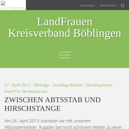
Impressum
Datenschutz
LandFrauen
Kreisverband Böblingen
27. April 2013 -
Beiträge
-
Ausflüge/Reisen
-
Deckenpfronn
-
Autor*in
Deckenpfronn
ZWISCHEN ABTSSTAB UND
HIRSCHSTANGE
Am 26. April 2013 starteten wir mit unserem
Altbürgermeister Kuppler bei noch schönem Wetter zu einer