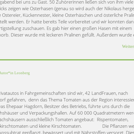
abend bei uns zu Gast. 50 Zuhörerinnen ließen sich von ihm viele 
icks zeigen wie Osterhasen (genau so wird auch der Nikolaus hergest
te Ostereier, Kückennester, kleine Osterhäschen und österliche Pral
tellt werden. Er hatte bereits Teile vorbereitet und wir konnten dan
rtigstellung zuschauen. Es gab hier einen großen Hasen mit einem
orb. Dieser wurde mit leckeren Pralinen gefüllt. Außerdem wurde
Weite
Autor*in
Leonberg
ivatautos in Fahrgemeinschaften sind wir, 42 LandFrauen, nach
rf gefahren, denn das Thema Tomaten aus der Region interessie
 Das Ehepaar Hagdorn, Besitzer des Betriebs, führte uns durch die
shäuser und Verpackungshallen. Auf 60 000 Quadratmetern wer
chshäusern ausschließlich Tomaten angebaut: Rispentomaten,
nkirschtomaten und kleine Kirschtomaten. Die Pflanzen w
kossubtrat gepflanzt, bewässert und mit Nährstoffen versorgt. Die