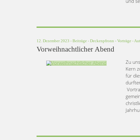
und se
12. Dezember 2023 -
Beiträge
-
Deckenpfronn
-
Vorträge
- Au
Vorweihnachtlicher Abend
Zu uns
Kern z
für di
durfte
Vortra
gemein
christ
Jahrhu