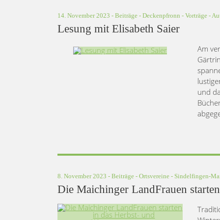
14. November 2023 -
Beiträge
-
Deckenpfronn
-
Vorträge
- Au
Lesung mit Elisabeth Saier
Am ver
Gärtri
spanne
lustig
und da
Bücher
abgege
8. November 2023 -
Beiträge
-
Ortsvereine
-
Sindelfingen-Ma
Die Maichinger LandFrauen starte
Tradit
Winter