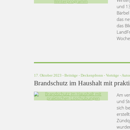
und 13
Bärbel
das ne
das Bi
LandFr
Wochen
17. Oktober 2023 -
Beiträge
-
Deckenpfronn
-
Vorträge
- Auto
Brandschutz im Haushalt mit prak
Am ver
und St
sich b
erstel
Zündque
wurden