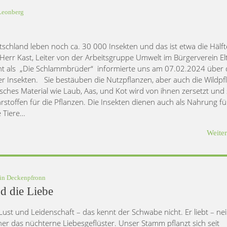
Leonberg
tschland leben noch ca. 30 000 Insekten und das ist etwa die Hälfte
 Herr Kast, Leiter von der Arbeitsgruppe Umwelt im Bürgerverein El
t als „Die Schlammbrüder“ informierte uns am 07.02.2024 über 
er Insekten. Sie bestäuben die Nutzpflanzen, aber auch die Wildpf
sches Material wie Laub, Aas, und Kot wird von ihnen zersetzt und
rstoffen für die Pflanzen. Die Insekten dienen auch als Nahrung fü
 Tiere…
Weite
*in
Deckenpfronn
d die Liebe
 Lust und Leidenschaft – das kennt der Schwabe nicht. Er liebt – nei
er das nüchterne Liebesgeflüster. Unser Stamm pflanzt sich seit