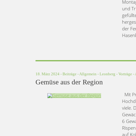
Montag
und Tr
gefüll
herges
der Fe
Hasenk
18. März 2024 -
Beiträge
-
Allgemein
-
Leonberg
-
Vorträge
- 
Gemüse aus der Region
Mit Pr
Hochdo
viele.
Gewäch
6 Gewä
Rispe
auf Ko