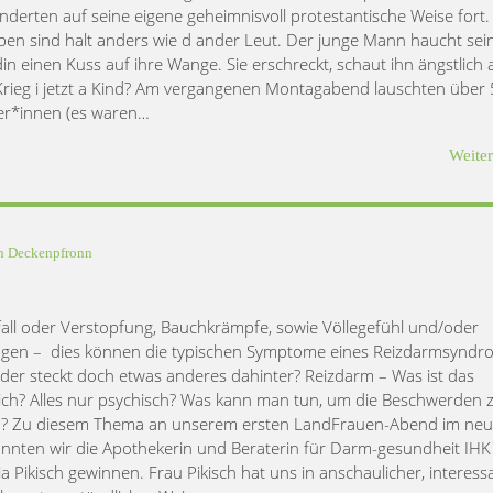
nderten auf seine eigene geheimnisvoll protestantische Weise fort.
en sind halt anders wie d ander Leut. Der junge Mann haucht sei
in einen Kuss auf ihre Wange. Sie erschreckt, schaut ihn ängstlich
 Krieg i jetzt a Kind? Am vergangenen Montagabend lauschten über
r*innen (es waren…
Weite
in
Deckenpfronn
all oder Verstopfung, Bauchkrämpfe, sowie Völlegefühl und/oder
gen – dies können die typischen Symptome eines Reizdarmsyndr
Oder steckt doch etwas anderes dahinter? Reizdarm – Was ist das
lich? Alles nur psychisch? Was kann man tun, um die Beschwerden 
n? Zu diesem Thema an unserem ersten LandFrauen-Abend im ne
onnten wir die Apothekerin und Beraterin für Darm-gesundheit IHK
ia Pikisch gewinnen. Frau Pikisch hat uns in anschaulicher, interess