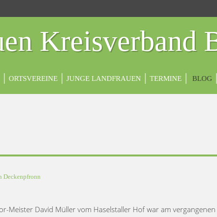
en Kreisverband 
ORTSVEREINE
JUNGE LANDFRAUEN
TERMINE
BLOG
in
Deckenpfronn
or-Meister David Müller vom Haselstaller Hof war am vergangenen