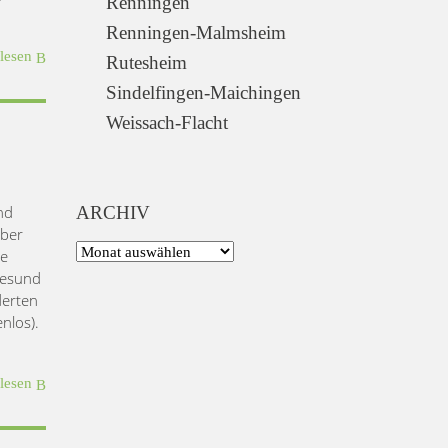
Renningen
Renningen-Malmsheim
rlesen
Rutesheim
Sindelfingen-Maichingen
Weissach-Flacht
nd
ARCHIV
über
te
lesund
derten
nlos).
rlesen