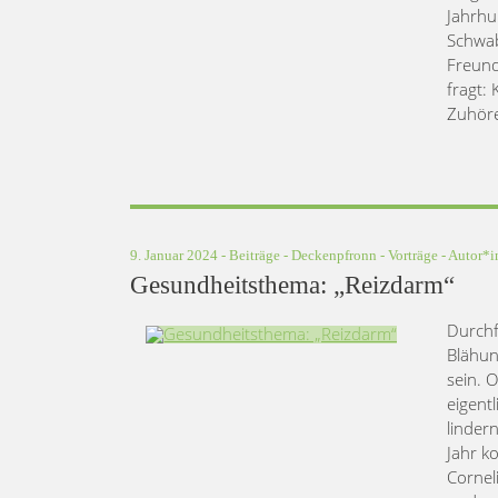
Jahrhu
Schwab
Freund
fragt:
Zuhöre
9. Januar 2024 -
Beiträge
-
Deckenpfronn
-
Vorträge
- Autor*
Gesundheitsthema: „Reizdarm“
Durchf
Blähun
sein. 
eigent
linder
Jahr k
Cornel