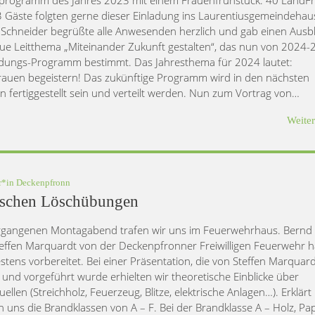
 Gäste folgten gerne dieser Einladung ins Laurentiusgemeindehau
 Schneider begrüßte alle Anwesenden herzlich und gab einen Ausbl
ue Leitthema „Miteinander Zukunft gestalten“, das nun von 2024
ldungs-Programm bestimmt. Das Jahresthema für 2024 lautet:
auen begeistern! Das zukünftige Programm wird in den nächsten
 fertiggestellt sein und verteilt werden. Nun zum Vortrag von…
Weite
r*in
Deckenpfronn
tischen Löschübungen
gangenen Montagabend trafen wir uns im Feuerwehrhaus. Bernd
effen Marquardt von der Deckenpfronner Freiwilligen Feuerwehr h
estens vorbereitet. Bei einer Präsentation, die von Steffen Marquar
lt und vorgeführt wurde erhielten wir theoretische Einblicke über
llen (Streichholz, Feuerzeug, Blitze, elektrische Anlagen…). Erklärt
 uns die Brandklassen von A – F. Bei der Brandklasse A – Holz, Pap