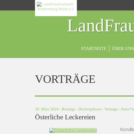
LandFrau
STARTSEITE
ÜBER UNS
VORTRÄGE
20. März 2024 -
Beiträge
-
Deckenpfronn
-
Vorträge
- Autor*
Österliche Leckereien
Kondit