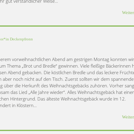
hr gut verständlicher Weise…
Weite
tor*in
Deckenpfronn
erem vorweihnachtlichen Abend am gestrigen Montag konnten wir
um Thema „Brot und Bredle“ gewinnen. Viele fleißige Bäckerinnen 
esen Abend gebacken. Die köstlichen Bredle und das leckere Frücht
n aber noch nicht auf den Tisch. Zuerst sollten wir dem spannend
g über die Herkunft des Weihnachtsgebäcks zuhören. Vorher sang
sam das Lied „Alle Jahre wieder“. Alles Weihnachtsgebäck hat eine
lichen Hintergrund. Das älteste Weihnachtsgebäck wurde im 12.
ndert in Klöstern…
Weite