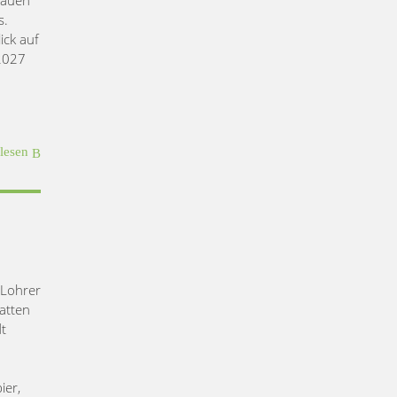
s.
ick auf
-2027
rlesen
 Lohrer
atten
dt
ier,