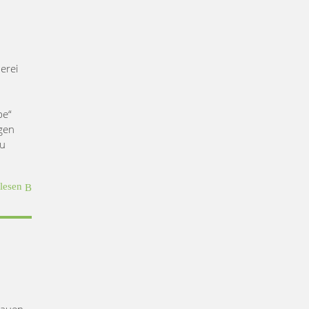
erei
be“
igen
zu
rlesen
rauen