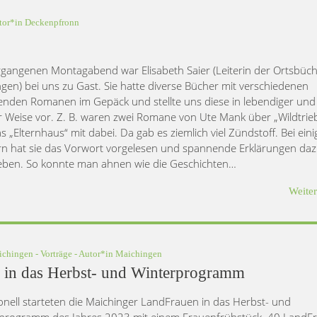
tor*in
Deckenpfronn
gangenen Montagabend war Elisabeth Saier (Leiterin der Ortsbüch
ngen) bei uns zu Gast. Sie hatte diverse Bücher mit verschiedenen
nden Romanen im Gepäck und stellte uns diese in lebendiger und
er Weise vor. Z. B. waren zwei Romane von Ute Mank über „Wildtrie
s „Elternhaus“ mit dabei. Da gab es ziemlich viel Zündstoff. Bei ein
n hat sie das Vorwort vorgelesen und spannende Erklärungen da
ben. So konnte man ahnen wie die Geschichten…
Weite
ichingen
-
Vorträge
- Autor*in
Maichingen
n in das Herbst- und Winterprogramm
ionell starteten die Maichinger LandFrauen in das Herbst- und
programm des Jahres 2023 mit einem Frauenfrühstück. 40 LandF