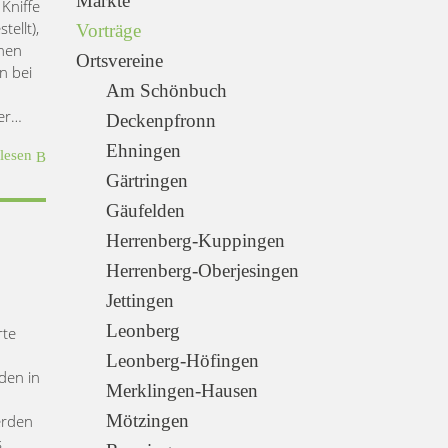
Märkte
Kniffe
ellt),
Vorträge
inen
Ortsvereine
n bei
Am Schönbuch
 er…
Deckenpfronn
Ehningen
rlesen
Gärtringen
Gäufelden
Herrenberg-Kuppingen
Herrenberg-Oberjesingen
Jettingen
Leonberg
rte
Leonberg-Höfingen
den in
Merklingen-Hausen
Mötzingen
erden
s