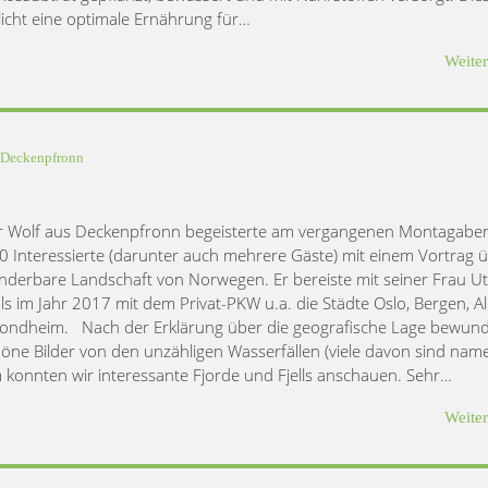
icht eine optimale Ernährung für…
Weite
Deckenpfronn
 Wolf aus Deckenpfronn begeisterte am vergangenen Montagabe
0 Interessierte (darunter auch mehrere Gäste) mit einem Vortrag 
nderbare Landschaft von Norwegen. Er bereiste mit seiner Frau U
ls im Jahr 2017 mit dem Privat-PKW u.a. die Städte Oslo, Bergen, A
ondheim. Nach der Erklärung über die geografische Lage bewun
höne Bilder von den unzähligen Wasserfällen (viele davon sind name
konnten wir interessante Fjorde und Fjells anschauen. Sehr…
Weite