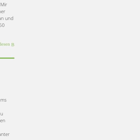
 Mir
ner
 an und
 50
rlesen
oms
zu
uen
anter