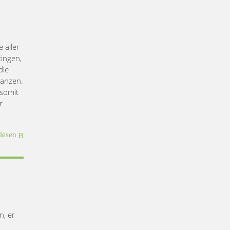
 aller
tingen,
die
lanzen.
 somit
r
rlesen
n, er