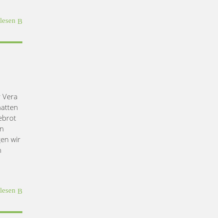
rlesen
 Vera
hatten
ebrot
en
en wir
n
rlesen